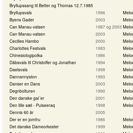
Bryllupssang til Better og Thomas 12.7.1985
Bryllupsvals
1996
Melo
Byens Gader
2003
Melo
Can Manau-valsen
1987 og 2003
Melo
Can Manau-valsen
2003
Melo
Cecilies Hambo
2000
Melo
Charlottes Festvals
1983
Melo
Chinesiologipolka
1986
Melo
Dåbsvals til Christoffer og Jonathan
1994
Melo
Daelsvals
1998
Melo
Dannannyston
1993
Melo
Danser en Dans
2003
Melo
Degnbolturen
1990
Melo
Den danske gal´er
2001
Melo
Den lille sæl - Puiseeraq
1998
Melo
Dennis 60 år
2005
Der er en jomfru
1986
Melo
Det danske Dameorkester
1999
Melo