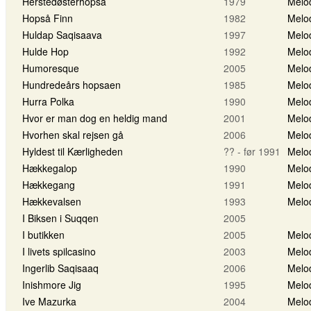
Herstedøsterhopsa
1979
Melo
Hopså Finn
1982
Melo
Huldap Saqisaava
1997
Melo
Hulde Hop
1992
Melo
Humoresque
2005
Melo
Hundredeårs hopsaen
1985
Melo
Hurra Polka
1990
Melo
Hvor er man dog en heldig mand
2001
Melo
Hvorhen skal rejsen gå
2006
Melo
Hyldest til Kærligheden
?? - før 1991
Melo
Hækkegalop
1990
Melo
Hækkegang
1991
Melo
Hækkevalsen
1993
Melo
I Biksen i Suqqen
2005
I butikken
2005
Melo
I livets spilcasino
2003
Melo
Ingerlib Saqisaaq
2006
Melo
Inishmore Jig
1995
Melo
Ive Mazurka
2004
Melo