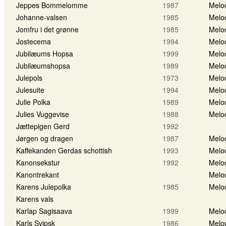
Jeppes Bommelomme
1987
Melo
Johanne-valsen
1985
Melo
Jomfru i det grønne
1985
Melo
Jostecema
1994
Melo
Jubilæums Hopsa
1999
Melo
Jubilæumshopsa
1989
Melo
Julepols
1973
Melo
Julesuite
1994
Melo
Julie Polka
1989
Melo
Julies Vuggevise
1988
Melo
Jættepigen Gerd
1992
Jørgen og dragen
1987
Melo
Kaffekanden Gerdas schottish
1993
Melo
Kanonsekstur
1992
Melo
Kanontrekant
Melo
Karens Julepolka
1985
Melo
Karens vals
Karlap Sagisaava
1999
Melo
Karls Svipsk
1986
Melo