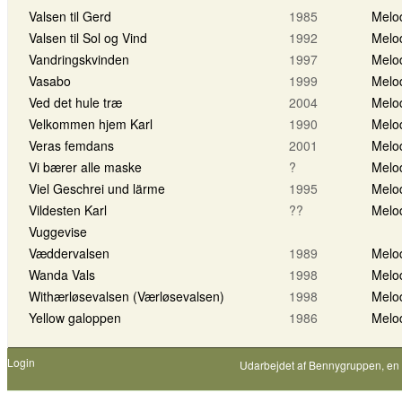
Valsen til Gerd
1985
Melo
Valsen til Sol og Vind
1992
Melo
Vandringskvinden
1997
Melo
Vasabo
1999
Melo
Ved det hule træ
2004
Melo
Velkommen hjem Karl
1990
Melo
Veras femdans
2001
Melo
Vi bærer alle maske
?
Melo
Viel Geschrei und lärme
1995
Melo
Vildesten Karl
??
Melo
Vuggevise
Væddervalsen
1989
Melo
Wanda Vals
1998
Melo
Withærløsevalsen (Værløsevalsen)
1998
Melo
Yellow galoppen
1986
Melo
Login
Udarbejdet af
Bennygruppen
, en