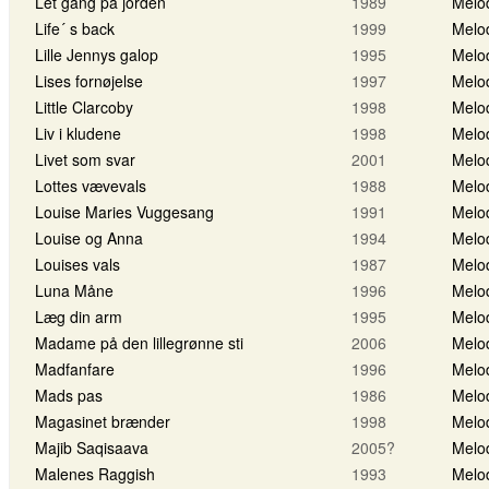
Let gang på jorden
1989
Melo
Life´ s back
1999
Melo
Lille Jennys galop
1995
Melo
Lises fornøjelse
1997
Melo
Little Clarcoby
1998
Melo
Liv i kludene
1998
Melo
Livet som svar
2001
Melo
Lottes vævevals
1988
Melo
Louise Maries Vuggesang
1991
Melo
Louise og Anna
1994
Melo
Louises vals
1987
Melo
Luna Måne
1996
Melo
Læg din arm
1995
Melo
Madame på den lillegrønne sti
2006
Melo
Madfanfare
1996
Melo
Mads pas
1986
Melo
Magasinet brænder
1998
Melo
Majib Saqisaava
2005?
Melo
Malenes Raggish
1993
Melo