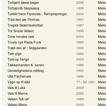
Torbjørn læser bøger
2006
Melo
Torbjørnib Saqisaava
1998
Melo
Torkild hans Flyvevals - Rampespringet
2004
Melo
Tråd den aw Thomas
1991
Melo
Tragisk Skæmteskottish
1987
Melo
Tre Snese Valsen
1995
Melo
Trine hendes vals
2000
Melo
Troels nye Pasta Funk
1995
Melo
Træd den af - Sejlgaarden
1996
Melo
Twin pigs
1994
Melo
Tystrup Tango
2003
Melo
Tækkemanden & -konen
1989
Melo
Uendelighedens midtvej
1995
Melo
Ulla Fischervals
1990
Melo
Vågn op til dåd
?? - før 1991
Melo
Vals til Luka
2002
Melo
Vals til Mama
2000
Melo
Valsen "kik ud"
1988
Melo
Valsen Marie
2005
Melo