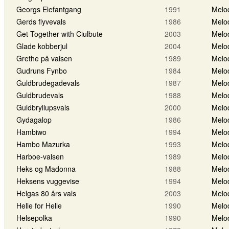
Georgs Elefantgang
1991
Melo
Gerds flyvevals
1986
Melo
Get Together with Ciulbute
2003
Melo
Glade kobberjul
2004
Melo
Grethe på valsen
1989
Melo
Gudruns Fynbo
1984
Melo
Guldbrudegadevals
1987
Melo
Guldbrudevals
1988
Melo
Guldbryllupsvals
2000
Melo
Gydagalop
1986
Melo
Hambiwo
1994
Melo
Hambo Mazurka
1993
Melo
Harboe-valsen
1989
Melo
Heks og Madonna
1988
Melo
Heksens vuggevise
1994
Melo
Helgas 80 års vals
2003
Melo
Helle for Helle
1990
Melo
Helsepolka
1990
Melo