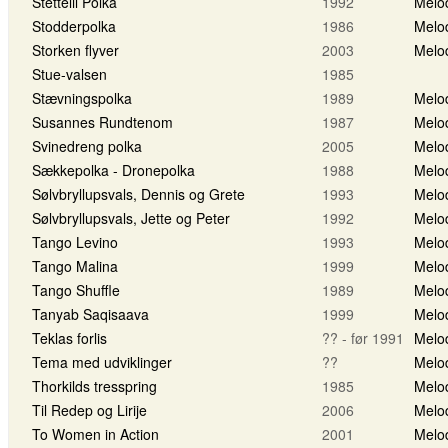
Stettelil Polka
1992
Melo
Stodderpolka
1986
Melo
Storken flyver
2003
Melo
Stue-valsen
1985
Stævningspolka
1989
Melo
Susannes Rundtenom
1987
Melo
Svinedreng polka
2005
Melo
Sækkepolka - Dronepolka
1988
Melo
Sølvbryllupsvals, Dennis og Grete
1993
Melo
Sølvbryllupsvals, Jette og Peter
1992
Melo
Tango Levino
1993
Melo
Tango Malina
1999
Melo
Tango Shuffle
1989
Melo
Tanyab Saqisaava
1999
Melo
Teklas forlis
?? - før 1991
Melo
Tema med udviklinger
??
Melo
Thorkilds tresspring
1985
Melo
Til Redep og Lirije
2006
Melo
To Women in Action
2001
Melo