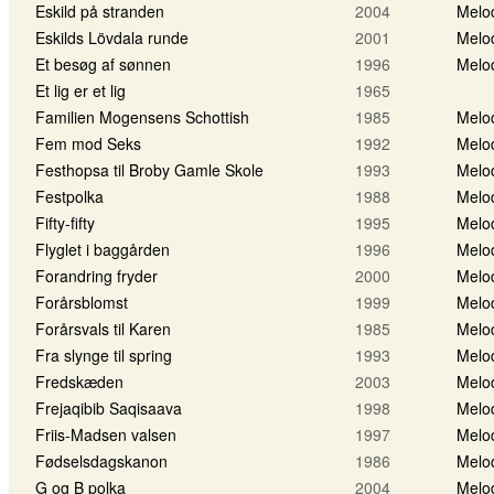
Eskild på stranden
2004
Melo
Eskilds Lövdala runde
2001
Melo
Et besøg af sønnen
1996
Melo
Et lig er et lig
1965
Familien Mogensens Schottish
1985
Melo
Fem mod Seks
1992
Melo
Festhopsa til Broby Gamle Skole
1993
Melo
Festpolka
1988
Melo
Fifty-fifty
1995
Melo
Flyglet i baggården
1996
Melo
Forandring fryder
2000
Melo
Forårsblomst
1999
Melo
Forårsvals til Karen
1985
Melo
Fra slynge til spring
1993
Melo
Fredskæden
2003
Melo
Frejaqibib Saqisaava
1998
Melo
Friis-Madsen valsen
1997
Melo
Fødselsdagskanon
1986
Melo
G og B polka
2004
Melo