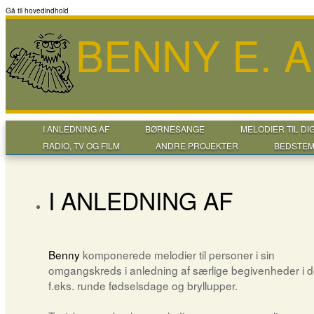
Gå til hovedindhold
BENNY E. 
I ANLEDNING AF
BØRNESANGE
MELODIER TIL DI
RADIO, TV OG FILM
ANDRE PROJEKTER
BEDSTEM
I ANLEDNING AF
Benny
komponerede melodier til personer i sin
omgangskreds i anledning af særlige begivenheder i de
f.eks. runde fødselsdage og bryllupper.