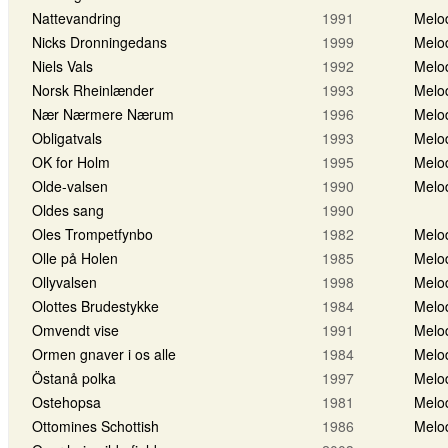
Nattevandring
1991
Melo
Nicks Dronningedans
1999
Melo
Niels Vals
1992
Melo
Norsk Rheinlænder
1993
Melo
Nær Nærmere Nærum
1996
Melo
Obligatvals
1993
Melo
OK for Holm
1995
Melo
Olde-valsen
1990
Melo
Oldes sang
1990
Oles Trompetfynbo
1982
Melo
Olle på Holen
1985
Melo
Ollyvalsen
1998
Melo
Olottes Brudestykke
1984
Melo
Omvendt vise
1991
Melo
Ormen gnaver i os alle
1984
Melo
Östanå polka
1997
Melo
Ostehopsa
1981
Melo
Ottomines Schottish
1986
Melo