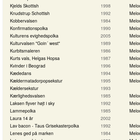
Kjelds Skottish
1998
Melo
Knudstrup Schottish
1992
Melo
Kobbervalsen
1984
Melo
Konfirmationspolka
1990
Melo
Kulturens evighedspolka
2005
Melo
Kulturvalsen "Goin´ west"
1989
Melo
Kurbitsmaleren
1986
Melo
Kurts vals, Helgas Hopsa
1987
Melo
Kvinder i Beograd
1996
Melo
Kædedans
1994
Melo
Kældermatadorpopsekstur
1995
Melo
Kældersekstur
1993
Kærlighedsvalsen
1985
Melo
Laksen flyver højt i sky
1992
Melo
Lammepolka
1985
Melo
Laura 14 år
2002
Lav bacon - Taus Grisekasterpolka
1992
Melo
Lenes ged på marken
1984
Melo