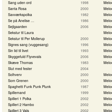
Sang uden ord
1998
Melo
Santa Rosa
2000
Melo
Savværkspolka
1982
Melo
Se på Anelise …
1986
Melo
Sejlgaarden
2006
Melo
Sekstur til Laura
Melo
Sekstur til Per Mollerup
2000
Melo
Signes sang (vuggesang)
1996
Melo
Sin lid til livet
1993
Melo
Skyggefuld Flyvevals
2006
Melo
Skæve Thomas
1983
Melo
Slut med fester
2004
Solhverv
2000
Melo
Som Grenen
2000
Melo
Spaghetti Funk Punk Plunk
1987
Melo
Spillemand
1999
Melo
Spilleri 1 Polka
2002
Melo
Spilleri 2 Hambo
2002
Melo
Spilleri 3 Vals
2002
Melo