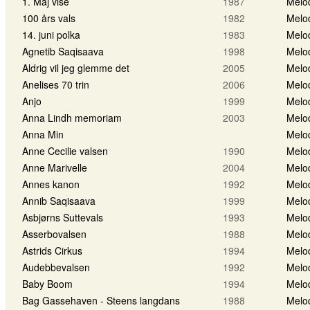
1. Maj vise
1987
Melo
100 års vals
1982
Melo
14. juni polka
1983
Melo
Agnetib Saqisaava
1998
Melo
Aldrig vil jeg glemme det
2005
Melo
Anelises 70 trin
2006
Melo
Anjo
1999
Melo
Anna Lindh memoriam
2003
Melo
Anna Min
Melo
Anne Cecilie valsen
1990
Melo
Anne Marivelle
2004
Melo
Annes kanon
1992
Melo
Annib Saqisaava
1999
Melo
Asbjørns Suttevals
1993
Melo
Asserbovalsen
1988
Melo
Astrids Cirkus
1994
Melo
Audebbevalsen
1992
Melo
Baby Boom
1994
Melo
Bag Gassehaven - Steens langdans
1988
Melo