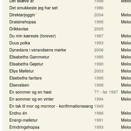
Det skæve år
1998
Melo
Det smukkeste jeg har set
1986
Direktørjoggin´
2004
Melo
Draisinehopsa
1995
Melo
Drikkevise
2005
Du min kæreste (forever)
1987
Melo
Duus polka
1993
Melo
Dynedans i verandaens mørke
2006
Melo
Elisabeths Gammetur
1985
Melo
Elisabeths Gøjetur
1990
Melo
Ellys Mølletur
2003
Melo
Elsebeths fanfare
1995
Melo
Elsevalsen
1998
Melo
En sommer og en høst
?? - før 1997
Melo
En sommer og en vinter
1994
Melo
En tak til mor og mormor - konfirmationssang
1949
Endnu én
1986
Melo
Energi-mølletur
1991
Melo
Erindringshopsa
1993
Melo