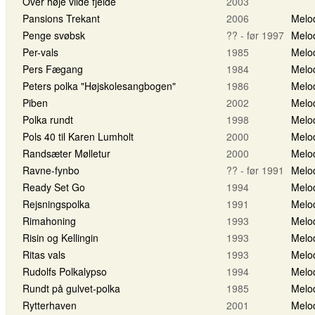
Over høje vilde fjelde
2003
Pansions Trekant
2006
Melo
Penge svøbsk
?? - før 1997
Melo
Per-vals
1985
Melo
Pers Fægang
1984
Melo
Peters polka "Højskolesangbogen"
1986
Melo
Piben
2002
Melo
Polka rundt
1998
Melo
Pols 40 til Karen Lumholt
2000
Melo
Randsæter Mølletur
2000
Melo
Ravne-fynbo
?? - før 1991
Melo
Ready Set Go
1994
Melo
Rejsningspolka
1991
Melo
Rimahoning
1993
Melo
Risin og Kellingin
1993
Melo
Ritas vals
1993
Melo
Rudolfs Polkalypso
1994
Melo
Rundt på gulvet-polka
1985
Melo
Rytterhaven
2001
Melo