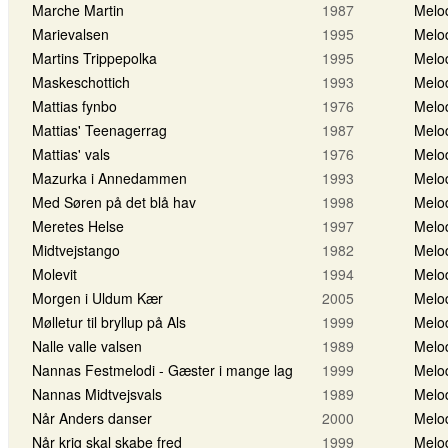
Marche Martin
1987
Melo
Marievalsen
1995
Melo
Martins Trippepolka
1995
Melo
Maskeschottich
1993
Melo
Mattias fynbo
1976
Melo
Mattias' Teenagerrag
1987
Melo
Mattias' vals
1976
Melo
Mazurka i Annedammen
1993
Melo
Med Søren på det blå hav
1998
Melo
Meretes Helse
1997
Melo
Midtvejstango
1982
Melo
Molevit
1994
Melo
Morgen i Uldum Kær
2005
Melo
Mølletur til bryllup på Als
1999
Melo
Nalle valle valsen
1989
Melo
Nannas Festmelodi - Gæster i mange lag
1999
Melo
Nannas Midtvejsvals
1989
Melo
Når Anders danser
2000
Melo
Når krig skal skabe fred
1999
Melo