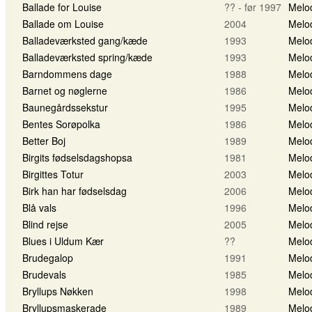
Ballade for Louise
?? - før 1997
Melo
Ballade om Louise
2004
Melo
Balladeværksted gang/kæde
1993
Melo
Balladeværksted spring/kæde
1993
Melo
Barndommens dage
1988
Melo
Barnet og nøglerne
1986
Melo
Baunegårdssekstur
1995
Melo
Bentes Sorøpolka
1986
Melo
Better Boj
1989
Melo
Birgits fødselsdagshopsa
1981
Melo
Birgittes Totur
2003
Melo
Birk han har fødselsdag
2006
Melo
Blå vals
1996
Melo
Blind rejse
2005
Melo
Blues i Uldum Kær
??
Melo
Brudegalop
1991
Melo
Brudevals
1985
Melo
Bryllups Nøkken
1998
Melo
Bryllupsmaskerade
1989
Melo